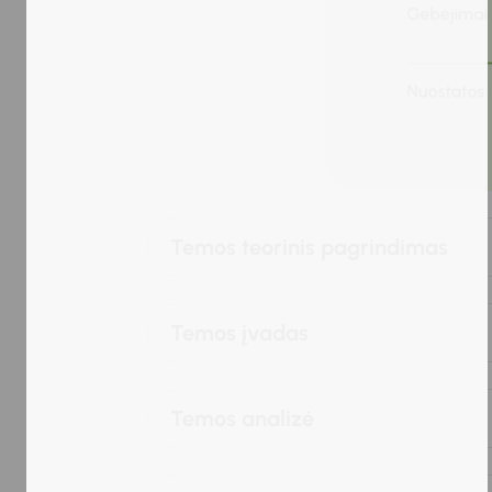
Temos teorinis pagrindimas
Temos įvadas
Temos analizė