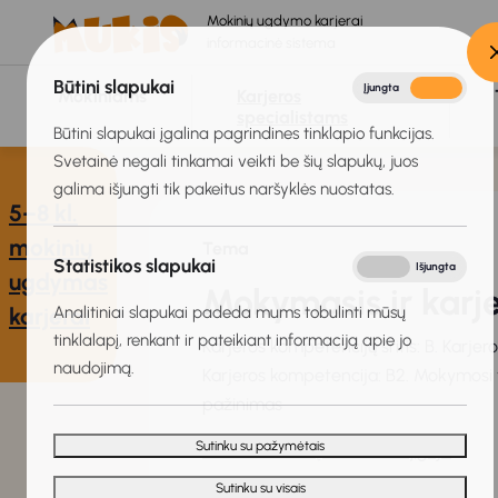
Mokinių ugdymo karjerai
informacinė sistema
Būtini slapukai
Įjungta
Išjungta
Mokiniams
Karjeros
specialistams
Būtini slapukai įgalina pagrindines tinklapio funkcijas.
Svetainė negali tinkamai veikti be šių slapukų, juos
galima išjungti tik pakeitus naršyklės nuostatas.
5–8 kl.
mokinių
Tema
Statistikos slapukai
Įjungta
Išjungta
ugdymas
Mokymasis ir karj
Analitiniai slapukai padeda mums tobulinti mūsų
karjerai
tinklalapį, renkant ir pateikiant informaciją apie jo
Karjeros kompetencijų sritis: B. Karje
naudojimą.
Karjeros kompetencija: B2. Mokymosi 
pažinimas
Sutinku su pažymėtais
Peržiūrėti temą Mokinio knygoje
Sutinku su visais