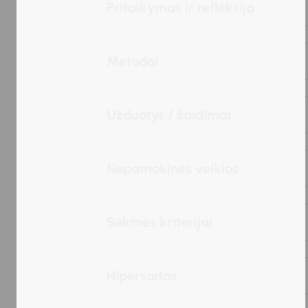
Pritaikymas ir refleksija
Metodai
Užduotys / žaidimai
Nepamokinės veiklos
Sėkmės kriterijai
Hipersaitas