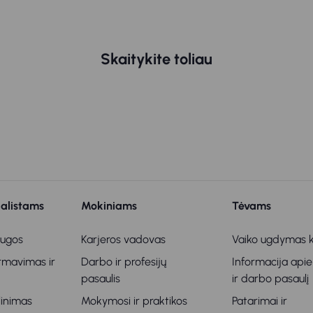
Skaitykite toliau
ialistams
Mokiniams
Tėvams
augos
Karjeros vadovas
Vaiko ugdymas k
ormavimas ir
Darbo ir profesijų
Informacija apie
s
pasaulis
ir darbo pasaulį
klinimas
Mokymosi ir praktikos
Patarimai ir