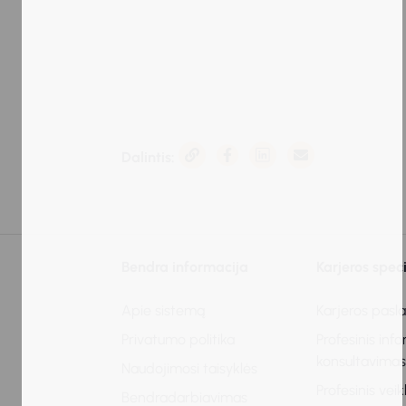
Dalintis:
Bendra informacija
Karjeros spec
Apie sistemą
Karjeros pasl
Privatumo politika
Profesinis inf
konsultavima
Naudojimosi taisyklės
Profesinis vei
Bendradarbiavimas