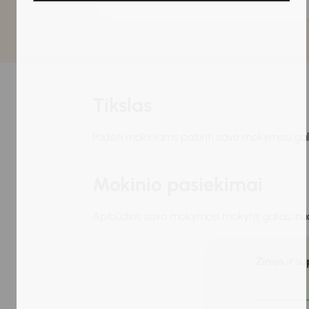
Tikslas
Padėti mokiniams pažinti savo mokymosi galia
Mokinio pasiekimai
Apibūdins savo mokymosi mokytis galias, nuo