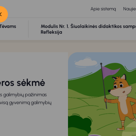
Apie sistemą
Naujie
Tėvams
Modulis Nr. 1. Šiuolaikinės didaktikos samp
Refleksija
eros sėkmė
ros galimybių pažinimas
visą gyvenimą galimybių