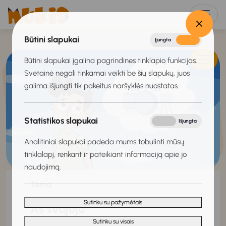
Būtini slapukai
Įjungta
Išjungta
Būtini slapukai įgalina pagrindines tinklapio funkcijas.
Svetainė negali tinkamai veikti be šių slapukų, juos
galima išjungti tik pakeitus naršyklės nuostatas.
Statistikos slapukai
Įjungta
Išjungta
Analitiniai slapukai padeda mums tobulinti mūsų
tinklalapį, renkant ir pateikiant informaciją apie jo
naudojimą.
Tema
Sutinku su pažymėtais
Aš svajoju
Sutinku su visais