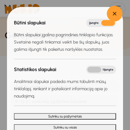
Būtini slapukai
Įjungta
Išjungta
Geroji darbo patirtis
Būtini slapukai įgalina pagrindines tinklapio funkcijas.
Svetainė negali tinkamai veikti be šių slapukų, juos
galima išjungti tik pakeitus naršyklės nuostatas.
Statistikos slapukai
Įjungta
Išjungta
Analitiniai slapukai padeda mums tobulinti mūsų
5–8 kl. mokinių ugdymas karjerai
tinklalapį, renkant ir pateikiant informaciją apie jo
naudojimą.
9–12 kl. mokinių ugdymas karjerai
Karjeros planai
Sutinku su pažymėtais
Sutinku su visais