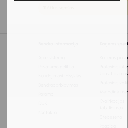
Tuščias sąrašas
Bendra informacija
Karjeros spec
Apie sistemą
Karjeros pasl
Privatumo politika
Profesinis inf
konsultavima
Naudojimosi taisyklės
Profesinis vei
Bendradarbiavimas
Metodinė me
Parama
Kvalifikacijos
DUK
tobulinimas
Kontaktai
Stebėsena
Pagalba