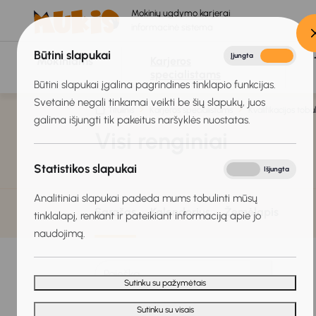
Mokinių ugdymo karjerai
informacinė sistema
Būtini slapukai
Įjungta
Išjungta
Mokiniams
Karjeros
specialistams
Būtini slapukai įgalina pagrindines tinklapio funkcijas.
Svetainė negali tinkamai veikti be šių slapukų, juos
Titulinis
Karjeros specialistams
Kvalifikacijos tobu
galima išjungti tik pakeitus naršyklės nuostatas.
Visi renginiai
Statistikos slapukai
Įjungta
Išjungta
Analitiniai slapukai padeda mums tobulinti mūsų
Sąrašas
Kalendorius
Žemėlapis
tinklalapį, renkant ir pateikiant informaciją apie jo
naudojimą.
Sutinku su pažymėtais
Sutinku su visais