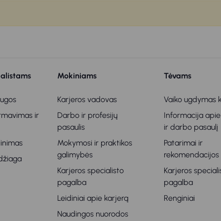
ialistams
Mokiniams
Tėvams
augos
Karjeros vadovas
Vaiko ugdymas k
ormavimas ir
Darbo ir profesijų
Informacija apie
s
pasaulis
ir darbo pasaulį
klinimas
Mokymosi ir praktikos
Patarimai ir
galimybės
rekomendacijos
džiaga
Karjeros specialisto
Karjeros speciali
pagalba
pagalba
Leidiniai apie karjerą
Renginiai
Naudingos nuorodos